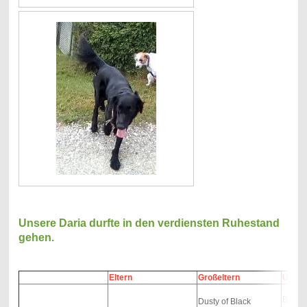
Unsere Daria durfte in den verdiensten Ruhestand
gehen.
Eltern
Großeltern
Urgro
Blue A
Dusty of Black