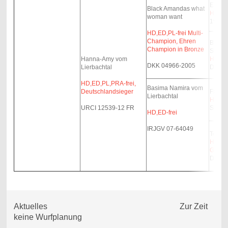
Engha
Black Amandas what
HD,ED-
woman want
19033
HD,ED,PL-frei Multi-
Champion, Ehren
Black 
Champion in Bronze
Succe
Hanna-Amy vom
HD-B,E
DKK 04966-2005
Lierbachtal
DCHKL
HD,ED,PL,PRA-frei,
Basima Namira vom
Deutschlandsieger
Flatte
Lierbachtal
HD-fre
URCI 12539-12 FR
S 499
HD,ED-frei
IRJGV 07-64049
Tebca
HD,ED-
Grenz
DKK 0
Aktuelles Zur Zeit
keine Wurfplanung