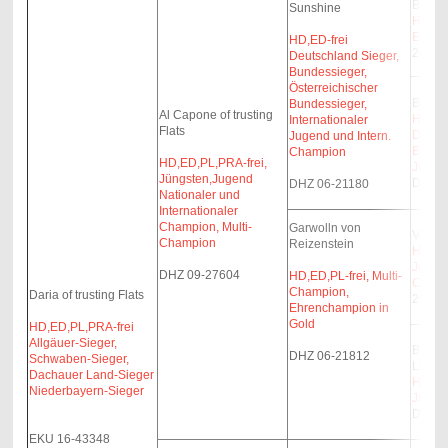
Boska
Sunshine
HD,ED-
Europa
HD,ED-frei
24381
Deutschland Sieger,
Bundessieger,
Österreichischer
Bonja 
Bundessieger,
Al Capone of trusting
HD,Ed-
Internationaler
Flats
Deutsc
Jugend und Intern.
Bundes
Champion
HD,ED,PL,PRA-frei,
Jugend
Jüngsten,Jugend
DHZ 0
DHZ 06-21180
Nationaler und
Internationaler
Champion, Multi-
Garwolln von
Velvet
Champion
Reizenstein
HD,PL,
Jugen
DHZ 09-27604
HD,ED,PL-frei, Multi-
Champ
Champion,
Daria of trusting Flats
25011
Ehrenchampion in
Gold
HD,ED,PL,PRA-frei
Allgäuer-Sieger,
Beauty
DHZ 06-21812
Schwaben-Sieger,
Lierba
Dachauer Land-Sieger
HD-B,E
Niederbayern-Sieger
Jüngs
DHZ 0
EKU 16-43348